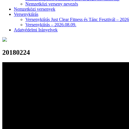
Nemzetközi verseny nevezés
Nemzetközi versenyek
Versenykiírás
Versenykiírás Just Clear Fitness és Tánc Fesztivál – 2026
Versenykiírás – 2026.08.09.
Adatvédelmi Irányelvek
20180224