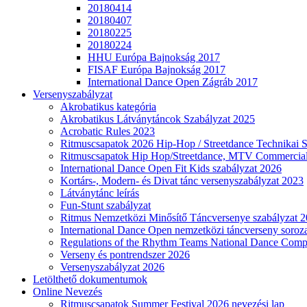
20180414
20180407
20180225
20180224
HHU Európa Bajnokság 2017
FISAF Európa Bajnokság 2017
International Dance Open Zágráb 2017
Versenyszabályzat
Akrobatikus kategória
Akrobatikus Látványtáncok Szabályzat 2025
Acrobatic Rules 2023
Ritmuscsapatok 2026 Hip-Hop / Streetdance Technikai 
Ritmuscsapatok Hip Hop/Streetdance, MTV Commercial
International Dance Open Fit Kids szabályzat 2026
Kortárs-, Modern- és Divat tánc versenyszabályzat 2023
Látványtánc leírás
Fun-Stunt szabályzat
Ritmus Nemzetközi Minősítő Táncversenye szabályzat 
International Dance Open nemzetközi táncverseny soroza
Regulations of the Rhythm Teams National Dance Compe
Verseny és pontrendszer 2026
Versenyszabályzat 2026
Letölthető dokumentumok
Online Nevezés
Ritmuscsapatok Summer Festival 2026 nevezési lap