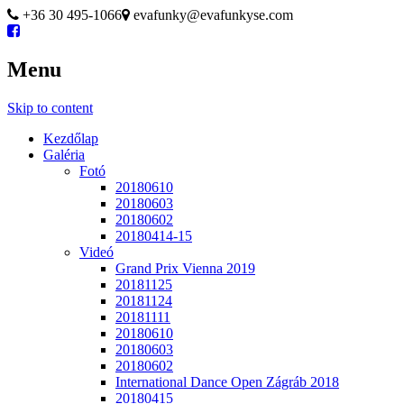
+36 30 495-1066
evafunky@evafunkyse.com
Menu
Ritmuscsapatok Országos Táncversenye és a Hip-Hop Unite Hungary
Ritmuscsapatok Országos Tánc
Skip to content
Kezdőlap
Galéria
Fotó
20180610
20180603
20180602
20180414-15
Videó
Grand Prix Vienna 2019
20181125
20181124
20181111
20180610
20180603
20180602
International Dance Open Zágráb 2018
20180415