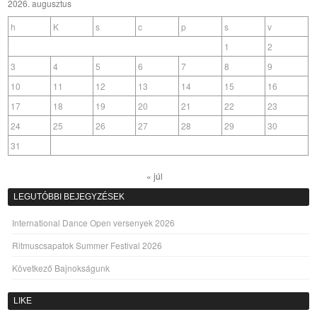
2026. augusztus
h
K
s
c
p
s
v
1
2
3
4
5
6
7
8
9
10
11
12
13
14
15
16
17
18
19
20
21
22
23
24
25
26
27
28
29
30
31
« júl
LEGUTÓBBI BEJEGYZÉSEK
International Dance Open versenyek 2026
Ritmuscsapatok Summer Festival 2026
Következő Bajnokságunk
LIKE