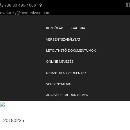
+36 30 495-1066
evafunky@evafunkyse.com
Ritmuscsapatok Országos Táncversenye és a Hip-Hop Unite Hungary
Ritmuscsapatok Országos Táncversenye
közös oldala
SKIP TO CONTENT
KEZDŐLAP
GALÉRIA
Menu
VERSENYSZABÁLYZAT
LETÖLTHETŐ DOKUMENTUMOK
ONLINE NEVEZÉS
NEMZETKÖZI VERSENYEK
VERSENYKIÍRÁS
ADATVÉDELMI IRÁNYELVEK
20180225