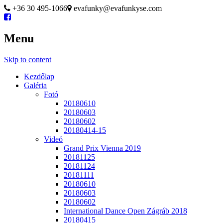
+36 30 495-1066
evafunky@evafunkyse.com
Menu
Ritmuscsapatok Országos Táncversenye és a Hip-Hop Unite
Ritmuscsapatok Országos
Hungary közös oldala
Skip to content
Táncversenye
Kezdőlap
Galéria
Fotó
20180610
20180603
20180602
20180414-15
Videó
Grand Prix Vienna 2019
20181125
20181124
20181111
20180610
20180603
20180602
International Dance Open Zágráb 2018
20180415