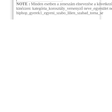
NOTE :
Minden esetben a zeneszám elnevezése a következő
kinézzen: kategória_korosztály_versenyző neve_egyesület ne
hiphop_gyerek1_egyeni_szabo_lilien_szabad_torna_se
Visszaigazolást kérek!
Küldés
Share
2026. augusztus
h
K
s
c
p
s
v
1
2
3
4
5
6
7
8
9
10
11
12
13
14
15
16
17
18
19
20
21
22
23
24
25
26
27
28
29
30
31
« júl