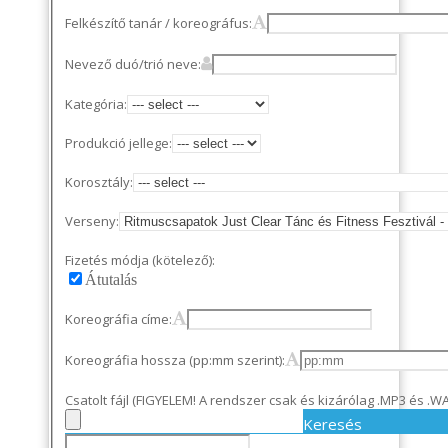
Felkészítő tanár / koreográfus:
Nevező duó/trió neve:
Kategória:
Produkció jellege:
Korosztály:
Verseny:
Fizetés módja (kötelező):
Átutalás
Koreográfia címe:
Koreográfia hossza (pp:mm szerint):
Csatolt fájl (FIGYELEM! A rendsze
Keresés