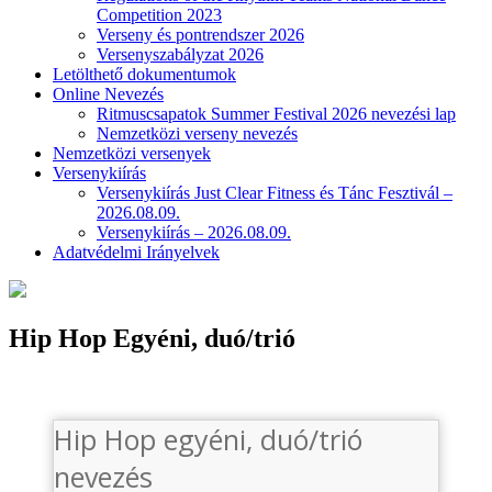
Competition 2023
Verseny és pontrendszer 2026
Versenyszabályzat 2026
Letölthető dokumentumok
Online Nevezés
Ritmuscsapatok Summer Festival 2026 nevezési lap
Nemzetközi verseny nevezés
Nemzetközi versenyek
Versenykiírás
Versenykiírás Just Clear Fitness és Tánc Fesztivál –
2026.08.09.
Versenykiírás – 2026.08.09.
Adatvédelmi Irányelvek
Hip Hop Egyéni, duó/trió
Hip Hop egyéni, duó/trió
nevezés