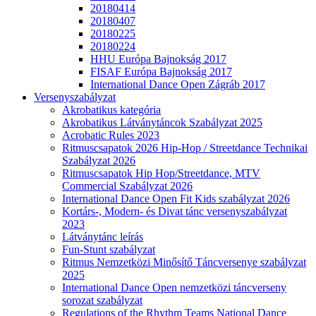
20180414
20180407
20180225
20180224
HHU Európa Bajnokság 2017
FISAF Európa Bajnokság 2017
International Dance Open Zágráb 2017
Versenyszabályzat
Akrobatikus kategória
Akrobatikus Látványtáncok Szabályzat 2025
Acrobatic Rules 2023
Ritmuscsapatok 2026 Hip-Hop / Streetdance Technikai
Szabályzat 2026
Ritmuscsapatok Hip Hop/Streetdance, MTV
Commercial Szabályzat 2026
International Dance Open Fit Kids szabályzat 2026
Kortárs-, Modern- és Divat tánc versenyszabályzat
2023
Látványtánc leírás
Fun-Stunt szabályzat
Ritmus Nemzetközi Minősítő Táncversenye szabályzat
2025
International Dance Open nemzetközi táncverseny
sorozat szabályzat
Regulations of the Rhythm Teams National Dance