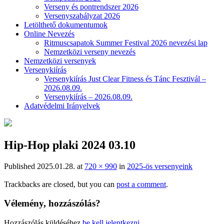
Verseny és pontrendszer 2026
Versenyszabályzat 2026
Letölthető dokumentumok
Online Nevezés
Ritmuscsapatok Summer Festival 2026 nevezési lap
Nemzetközi verseny nevezés
Nemzetközi versenyek
Versenykiírás
Versenykiírás Just Clear Fitness és Tánc Fesztivál –
2026.08.09.
Versenykiírás – 2026.08.09.
Adatvédelmi Irányelvek
Hip-Hop plaki 2024 03.10
Published
2025.01.28.
at
720 × 990
in
2025-ös versenyeink
Trackbacks are closed, but you can
post a comment
.
Vélemény, hozzászólás?
Hozzászólás küldéséhez
be kell jelentkezni
.