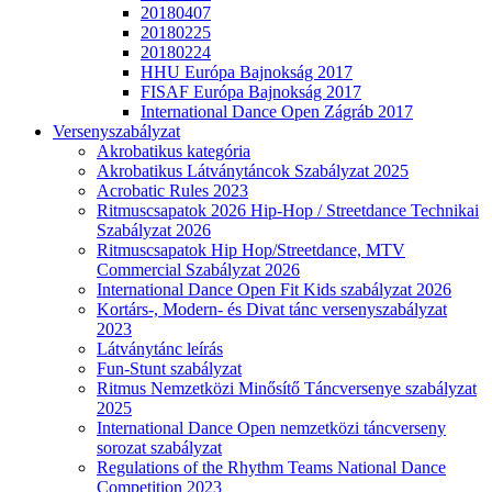
20180407
20180225
20180224
HHU Európa Bajnokság 2017
FISAF Európa Bajnokság 2017
International Dance Open Zágráb 2017
Versenyszabályzat
Akrobatikus kategória
Akrobatikus Látványtáncok Szabályzat 2025
Acrobatic Rules 2023
Ritmuscsapatok 2026 Hip-Hop / Streetdance Technikai
Szabályzat 2026
Ritmuscsapatok Hip Hop/Streetdance, MTV
Commercial Szabályzat 2026
International Dance Open Fit Kids szabályzat 2026
Kortárs-, Modern- és Divat tánc versenyszabályzat
2023
Látványtánc leírás
Fun-Stunt szabályzat
Ritmus Nemzetközi Minősítő Táncversenye szabályzat
2025
International Dance Open nemzetközi táncverseny
sorozat szabályzat
Regulations of the Rhythm Teams National Dance
Competition 2023