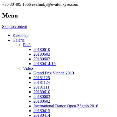
+36 30 495-1066
evafunky@evafunkyse.com
Menu
Ritmuscsapatok Országos Táncversenye és a Hip-Hop Unite
Ritmuscsapatok Országos
Hungary közös oldala
Skip to content
Táncversenye
Kezdőlap
Galéria
Fotó
20180610
20180603
20180602
20180414-15
Videó
Grand Prix Vienna 2019
20181125
20181124
20181111
20180610
20180603
20180602
International Dance Open Zágráb 2018
20180415
20180414