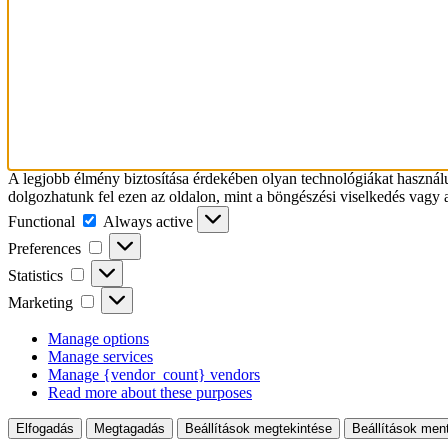
A legjobb élmény biztosítása érdekében olyan technológiákat használ
dolgozhatunk fel ezen az oldalon, mint a böngészési viselkedés vagy 
Functional
Functional
Always active
Preferences
Preferences
Statistics
Statistics
Marketing
Marketing
Manage options
Manage services
Manage {vendor_count} vendors
Read more about these purposes
Elfogadás
Megtagadás
Beállítások megtekintése
Beállítások men