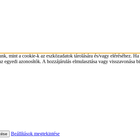
unk, mint a cookie-k az eszközadatok tárolására és/vagy eléréséhez. Ha
az egyedi azonosítók. A hozzájárulás elmulasztása vagy visszavonása bi
Beállítások megtekintése
tése