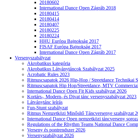
20180602
International Dance Open Zágráb 2018
20180415
20180414
20180407
20180225
20180224
HHU Európa Bajnokság 2017
FISAF Európa Bajnokság 2017
International Dance Open Zágráb 2017
Versenyszabályzat
Akrobatikus kategória
Akrobatikus Látványtáncok Szabályzat 2025
Acrobatic Rules 2023
Ritmuscsapatok 2026 Hip-Hop / Streetdance Technikai 
Ritmuscsapatok Hip Hop/Streetdance, MTV Commercial
International Dance Open Fit Kids szabályzat 2026
Kortárs-, Modern- és Divat tánc versenyszabályzat 2023
Látványtánc leírás
Fun-Stunt szabályzat
Ritmus Nemzetközi Minősítő Táncversenye szabályzat 
International Dance Open nemzetközi táncverseny soroza
Regulations of the Rhythm Teams National Dance Compe
Verseny és pontrendszer 2026
Versenyszabályzat 2026