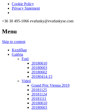
Cookie Policy
Privacy Statement
+36 30 495-1066
evafunky@evafunkyse.com
Menu
Ritmuscsapatok Országos Táncversenye és a Hip-Hop Unite Hungary
Ritmuscsapatok Országos Tánc
Skip to content
Kezdőlap
Galéria
Fotó
20180610
20180603
20180602
20180414-15
Videó
Grand Prix Vienna 2019
20181125
20181124
20181111
20180610
20180603