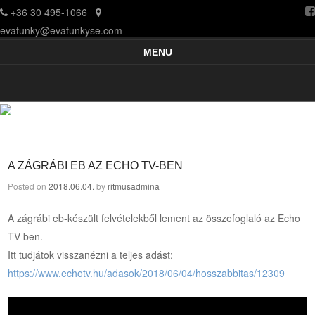
+36 30 495-1066
evafunky@evafunkyse.com
Ritmuscsapatok Országos Táncversenye és a Hip-Hop Unite Hungary
Ritmuscsapatok Országos Táncversenye
MENU
közös oldala
Skip to content
A ZÁGRÁBI EB AZ ECHO TV-BEN
Posted on
2018.06.04.
by
ritmusadmina
A zágrábi eb-készült felvételekből lement az összefoglaló az Echo
TV-ben.
Itt tudjátok visszanézni a teljes adást:
https://www.echotv.hu/adasok/2018/06/04/hosszabbitas/12309