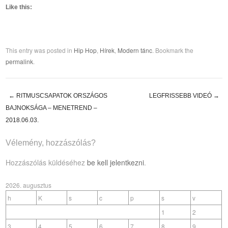
Like this:
This entry was posted in
Hip Hop
,
Hírek
,
Modern tánc
. Bookmark the
permalink
.
←
RITMUSCSAPATOK ORSZÁGOS
LEGFRISSEBB VIDEÓ
→
Post navigation
BAJNOKSÁGA – MENETREND –
2018.06.03.
Vélemény, hozzászólás?
Hozzászólás küldéséhez
be kell jelentkezni
.
2026. augusztus
h
K
s
c
p
s
v
1
2
3
4
5
6
7
8
9