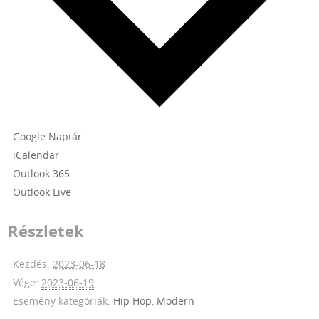
Google Naptár
iCalendar
Outlook 365
Outlook Live
Részletek
Kezdés:
2023-06-18
Vége:
2023-06-19
Esemény kategóriák:
Hip Hop
,
Modern