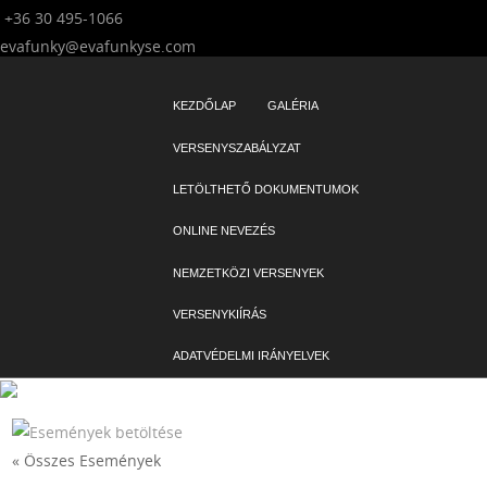
+36 30 495-1066
evafunky@evafunkyse.com
Ritmuscsapatok Országos Táncversenye és a Hip-Hop Unite Hungary
Ritmuscsapatok Országos Táncversenye
közös oldala
SKIP TO CONTENT
KEZDŐLAP
GALÉRIA
Menu
VERSENYSZABÁLYZAT
LETÖLTHETŐ DOKUMENTUMOK
ONLINE NEVEZÉS
NEMZETKÖZI VERSENYEK
VERSENYKIÍRÁS
ADATVÉDELMI IRÁNYELVEK
« Összes Események