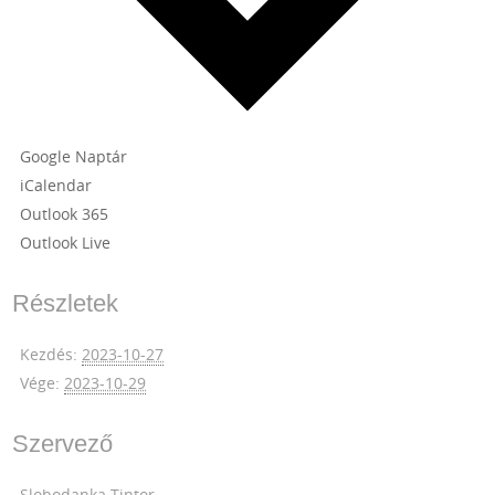
Google Naptár
iCalendar
Outlook 365
Outlook Live
Részletek
Kezdés:
2023-10-27
Vége:
2023-10-29
Szervező
Slobodanka Tintor