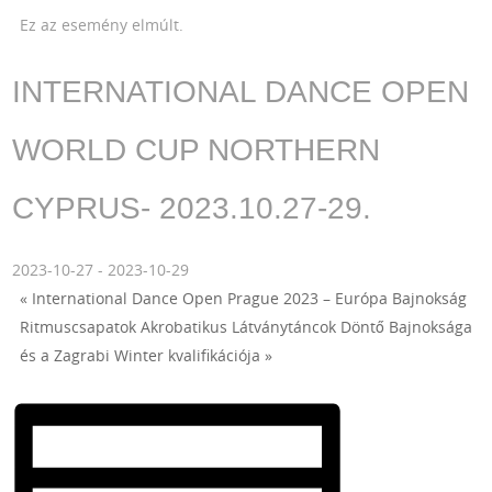
Ez az esemény elmúlt.
INTERNATIONAL DANCE OPEN
WORLD CUP NORTHERN
CYPRUS- 2023.10.27-29.
2023-10-27
-
2023-10-29
«
International Dance Open Prague 2023 – Európa Bajnokság
Ritmuscsapatok Akrobatikus Látványtáncok Döntő Bajnoksága
és a Zagrabi Winter kvalifikációja
»