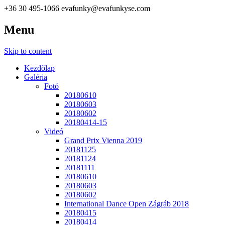
+36 30 495-1066
evafunky@evafunkyse.com
Menu
Ritmuscsapatok Országos Táncversenye és a Hip-Hop Unite
Ritmuscsapatok Országos
Hungary közös oldala
Skip to content
Táncversenye
Kezdőlap
Galéria
Fotó
20180610
20180603
20180602
20180414-15
Videó
Grand Prix Vienna 2019
20181125
20181124
20181111
20180610
20180603
20180602
International Dance Open Zágráb 2018
20180415
20180414