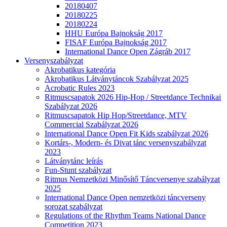
20180407
20180225
20180224
HHU Európa Bajnokság 2017
FISAF Európa Bajnokság 2017
International Dance Open Zágráb 2017
Versenyszabályzat
Akrobatikus kategória
Akrobatikus Látványtáncok Szabályzat 2025
Acrobatic Rules 2023
Ritmuscsapatok 2026 Hip-Hop / Streetdance Technikai
Szabályzat 2026
Ritmuscsapatok Hip Hop/Streetdance, MTV
Commercial Szabályzat 2026
International Dance Open Fit Kids szabályzat 2026
Kortárs-, Modern- és Divat tánc versenyszabályzat
2023
Látványtánc leírás
Fun-Stunt szabályzat
Ritmus Nemzetközi Minősítő Táncversenye szabályzat
2025
International Dance Open nemzetközi táncverseny
sorozat szabályzat
Regulations of the Rhythm Teams National Dance
Competition 2023