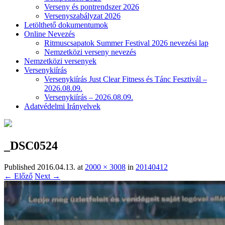
Verseny és pontrendszer 2026
Versenyszabályzat 2026
Letölthető dokumentumok
Online Nevezés
Ritmuscsapatok Summer Festival 2026 nevezési lap
Nemzetközi verseny nevezés
Nemzetközi versenyek
Versenykiírás
Versenykiírás Just Clear Fitness és Tánc Fesztivál –
2026.08.09.
Versenykiírás – 2026.08.09.
Adatvédelmi Irányelvek
_DSC0524
Published
2016.04.13.
at
2000 × 3008
in
20140412
← Előző
Next →