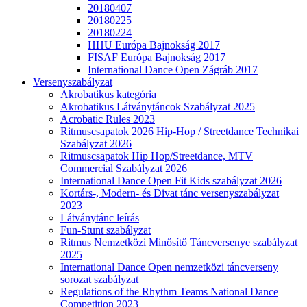
20180407
20180225
20180224
HHU Európa Bajnokság 2017
FISAF Európa Bajnokság 2017
International Dance Open Zágráb 2017
Versenyszabályzat
Akrobatikus kategória
Akrobatikus Látványtáncok Szabályzat 2025
Acrobatic Rules 2023
Ritmuscsapatok 2026 Hip-Hop / Streetdance Technikai
Szabályzat 2026
Ritmuscsapatok Hip Hop/Streetdance, MTV
Commercial Szabályzat 2026
International Dance Open Fit Kids szabályzat 2026
Kortárs-, Modern- és Divat tánc versenyszabályzat
2023
Látványtánc leírás
Fun-Stunt szabályzat
Ritmus Nemzetközi Minősítő Táncversenye szabályzat
2025
International Dance Open nemzetközi táncverseny
sorozat szabályzat
Regulations of the Rhythm Teams National Dance
Competition 2023