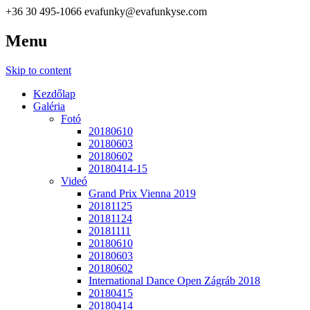
+36 30 495-1066
evafunky@evafunkyse.com
Menu
Ritmuscsapatok Országos Táncversenye és a Hip-Hop Unite
Ritmuscsapatok Országos
Hungary közös oldala
Skip to content
Táncversenye
Kezdőlap
Galéria
Fotó
20180610
20180603
20180602
20180414-15
Videó
Grand Prix Vienna 2019
20181125
20181124
20181111
20180610
20180603
20180602
International Dance Open Zágráb 2018
20180415
20180414