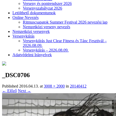
Verseny és pontrendszer 2026
Versenyszabályzat 2026
Letölthető dokumentumok
Online Nevezés
Ritmuscsapatok Summer Festival 2026 nevezési lap
Nemzetközi verseny nevezés
Nemzetközi versenyek
Versenykiírás
Versenykiírás Just Clear Fitness és Tánc Fesztivál –
2026.08.09.
Versenykiírás – 2026.08.09.
Adatvédelmi Irányelvek
_DSC0706
Published
2016.04.13.
at
3008 × 2000
in
20140412
← Előző
Next →