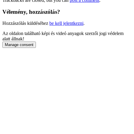
Trackbacks are closed, but you can
post a comment
.
Vélemény, hozzászólás?
Hozzászólás küldéséhez
be kell jelentkezni
.
Az oldalon található képi és videó anyagok szerzői jogi védelem
alatt állnak!
Manage consent