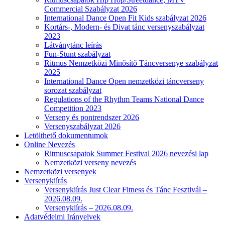
Commercial Szabályzat 2026
International Dance Open Fit Kids szabályzat 2026
Kortárs-, Modern- és Divat tánc versenyszabályzat
2023
Látványtánc leírás
Fun-Stunt szabályzat
Ritmus Nemzetközi Minősítő Táncversenye szabályzat
2025
International Dance Open nemzetközi táncverseny
sorozat szabályzat
Regulations of the Rhythm Teams National Dance
Competition 2023
Verseny és pontrendszer 2026
Versenyszabályzat 2026
Letölthető dokumentumok
Online Nevezés
Ritmuscsapatok Summer Festival 2026 nevezési lap
Nemzetközi verseny nevezés
Nemzetközi versenyek
Versenykiírás
Versenykiírás Just Clear Fitness és Tánc Fesztivál –
2026.08.09.
Versenykiírás – 2026.08.09.
Adatvédelmi Irányelvek