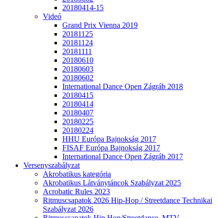
20180414-15
Videó
Grand Prix Vienna 2019
20181125
20181124
20181111
20180610
20180603
20180602
International Dance Open Zágráb 2018
20180415
20180414
20180407
20180225
20180224
HHU Európa Bajnokság 2017
FISAF Európa Bajnokság 2017
International Dance Open Zágráb 2017
Versenyszabályzat
Akrobatikus kategória
Akrobatikus Látványtáncok Szabályzat 2025
Acrobatic Rules 2023
Ritmuscsapatok 2026 Hip-Hop / Streetdance Technikai
Szabályzat 2026
Ritmuscsapatok Hip Hop/Streetdance, MTV