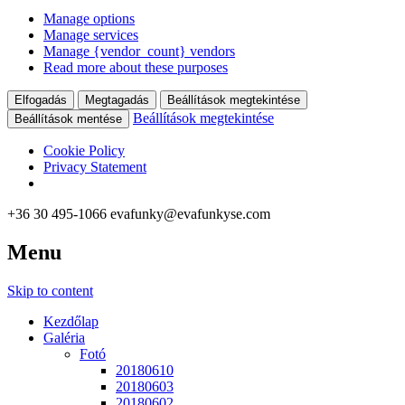
Manage options
Manage services
Manage {vendor_count} vendors
Read more about these purposes
Elfogadás
Megtagadás
Beállítások megtekintése
Beállítások megtekintése
Beállítások mentése
Cookie Policy
Privacy Statement
+36 30 495-1066
evafunky@evafunkyse.com
Menu
Ritmuscsapatok Országos Táncversenye és a Hip-Hop Unite
Ritmuscsapatok Országos
Hungary közös oldala
Skip to content
Táncversenye
Kezdőlap
Galéria
Fotó
20180610
20180603
20180602