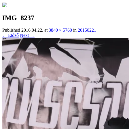
IMG_8237
Published
2016.04.22.
at
3840 × 5760
in
20150221
← Előző
Next →