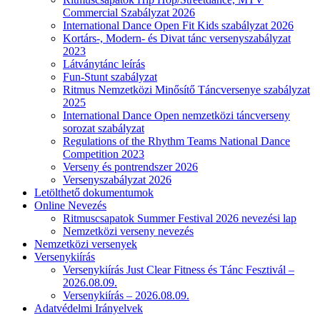
Commercial Szabályzat 2026
International Dance Open Fit Kids szabályzat 2026
Kortárs-, Modern- és Divat tánc versenyszabályzat
2023
Látványtánc leírás
Fun-Stunt szabályzat
Ritmus Nemzetközi Minősítő Táncversenye szabályzat
2025
International Dance Open nemzetközi táncverseny
sorozat szabályzat
Regulations of the Rhythm Teams National Dance
Competition 2023
Verseny és pontrendszer 2026
Versenyszabályzat 2026
Letölthető dokumentumok
Online Nevezés
Ritmuscsapatok Summer Festival 2026 nevezési lap
Nemzetközi verseny nevezés
Nemzetközi versenyek
Versenykiírás
Versenykiírás Just Clear Fitness és Tánc Fesztivál –
2026.08.09.
Versenykiírás – 2026.08.09.
Adatvédelmi Irányelvek