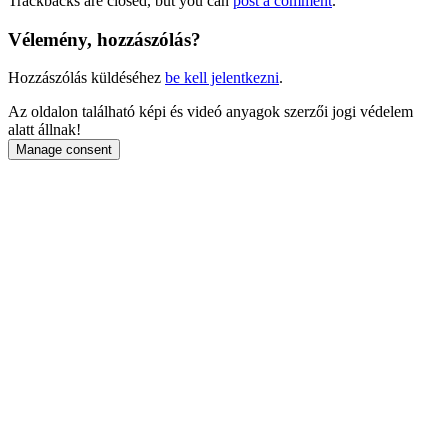
Trackbacks are closed, but you can
post a comment
.
Vélemény, hozzászólás?
Hozzászólás küldéséhez
be kell jelentkezni
.
Az oldalon található képi és videó anyagok szerzői jogi védelem
alatt állnak!
Manage consent