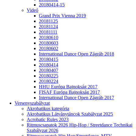
20180414-15
Videó
Grand Prix Vienna 2019
20181125
20181124
20181111
20180610
20180603
20180602
International Dance Open Zágráb 2018
20180415
20180414
20180407
20180225
20180224
HHU Európa Bajnokság 2017
FISAF Európa Bajnokság 2017
International Dance Open Zágráb 2017
Versenyszabályzat
Akrobatikus kategória
Akrobatikus Látványtáncok Szabályzat 2025
Acrobatic Rules 2023
Ritmuscsapatok 2026 Hip-Hop / Streetdance Technikai
Szabályzat 2026
Ritmuscsapatok Hip Hop/Streetdance, MTV