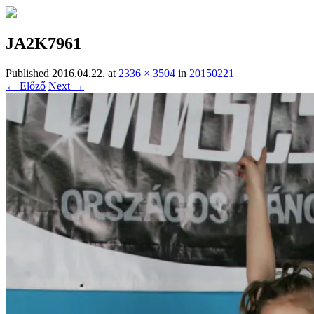
JA2K7961
Published
2016.04.22.
at
2336 × 3504
in
20150221
← Előző
Next →