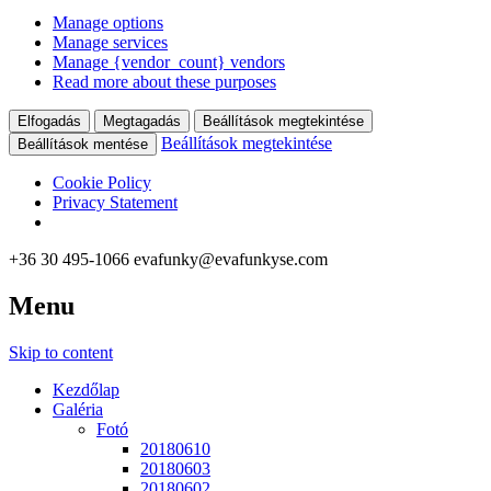
Manage options
Manage services
Manage {vendor_count} vendors
Read more about these purposes
Elfogadás
Megtagadás
Beállítások megtekintése
Beállítások megtekintése
Beállítások mentése
Cookie Policy
Privacy Statement
+36 30 495-1066
evafunky@evafunkyse.com
Menu
Ritmuscsapatok Országos Táncversenye és a Hip-Hop Unite
Ritmuscsapatok Országos
Hungary közös oldala
Skip to content
Táncversenye
Kezdőlap
Galéria
Fotó
20180610
20180603
20180602