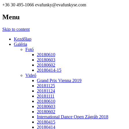
+36 30 495-1066
evafunky@evafunkyse.com
Menu
Ritmuscsapatok Országos Táncversenye és a Hip-Hop Unite Hungary
Ritmuscsapatok Országos Tánc
Skip to content
Kezdőlap
Galéria
Fotó
20180610
20180603
20180602
20180414-15
Videó
Grand Prix Vienna 2019
20181125
20181124
20181111
20180610
20180603
20180602
International Dance Open Zágráb 2018
20180415
20180414