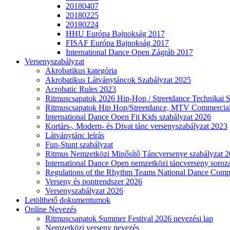
20180407
20180225
20180224
HHU Európa Bajnokság 2017
FISAF Európa Bajnokság 2017
International Dance Open Zágráb 2017
Versenyszabályzat
Akrobatikus kategória
Akrobatikus Látványtáncok Szabályzat 2025
Acrobatic Rules 2023
Ritmuscsapatok 2026 Hip-Hop / Streetdance Technikai 
Ritmuscsapatok Hip Hop/Streetdance, MTV Commercial
International Dance Open Fit Kids szabályzat 2026
Kortárs-, Modern- és Divat tánc versenyszabályzat 2023
Látványtánc leírás
Fun-Stunt szabályzat
Ritmus Nemzetközi Minősítő Táncversenye szabályzat 
International Dance Open nemzetközi táncverseny soroza
Regulations of the Rhythm Teams National Dance Compe
Verseny és pontrendszer 2026
Versenyszabályzat 2026
Letölthető dokumentumok
Online Nevezés
Ritmuscsapatok Summer Festival 2026 nevezési lap
Nemzetközi verseny nevezés