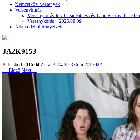
Nemzetközi versenyek
Versenykiírás
Versenykiírás Just Clear Fitness és Tánc Fesztivál – 2026
Versenykiírás – 2026.08.09.
Adatvédelmi Irányelvek
JA2K9153
Published
2016.04.22.
at
3504 × 2336
in
20150221
← Előző
Next →