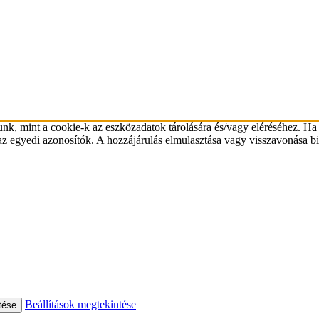
unk, mint a cookie-k az eszközadatok tárolására és/vagy eléréséhez. Ha
az egyedi azonosítók. A hozzájárulás elmulasztása vagy visszavonása bi
Beállítások megtekintése
tése