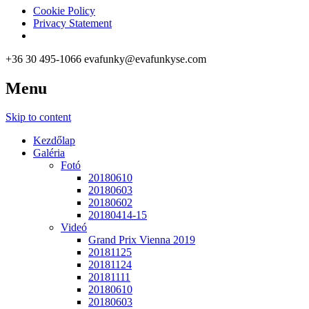
Cookie Policy
Privacy Statement
+36 30 495-1066
evafunky@evafunkyse.com
Menu
Ritmuscsapatok Országos Táncversenye és a Hip-Hop Unite Hungary
Ritmuscsapatok Országos Tánc
Skip to content
Kezdőlap
Galéria
Fotó
20180610
20180603
20180602
20180414-15
Videó
Grand Prix Vienna 2019
20181125
20181124
20181111
20180610
20180603