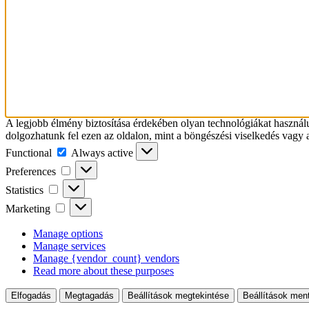
A legjobb élmény biztosítása érdekében olyan technológiákat használ
dolgozhatunk fel ezen az oldalon, mint a böngészési viselkedés vagy 
Functional
Functional
Always active
Preferences
Preferences
Statistics
Statistics
Marketing
Marketing
Manage options
Manage services
Manage {vendor_count} vendors
Read more about these purposes
Elfogadás
Megtagadás
Beállítások megtekintése
Beállítások men