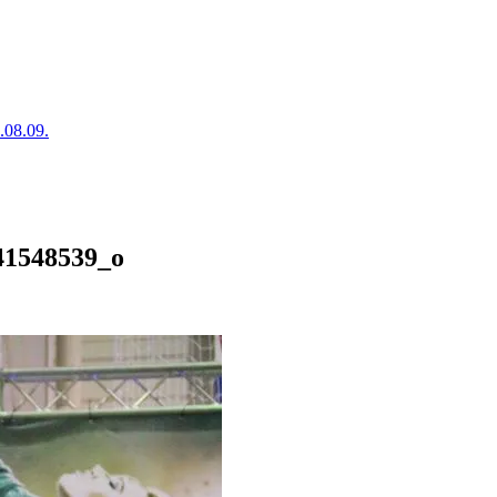
.08.09.
41548539_o