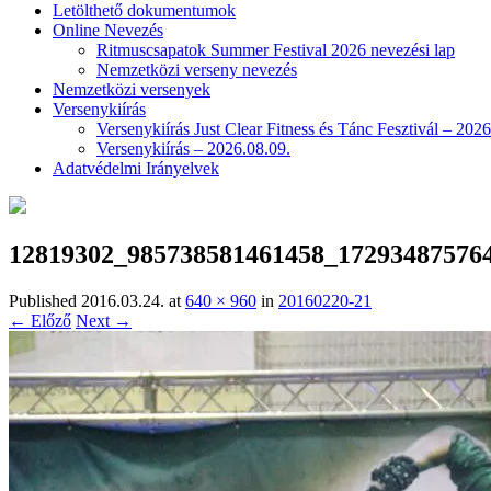
Letölthető dokumentumok
Online Nevezés
Ritmuscsapatok Summer Festival 2026 nevezési lap
Nemzetközi verseny nevezés
Nemzetközi versenyek
Versenykiírás
Versenykiírás Just Clear Fitness és Tánc Fesztivál – 2026
Versenykiírás – 2026.08.09.
Adatvédelmi Irányelvek
12819302_985738581461458_17293487576
Published
2016.03.24.
at
640 × 960
in
20160220-21
← Előző
Next →