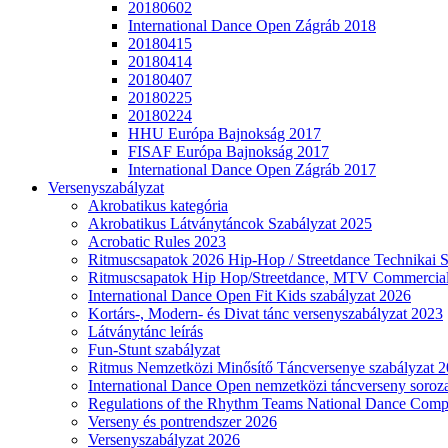
20180602
International Dance Open Zágráb 2018
20180415
20180414
20180407
20180225
20180224
HHU Európa Bajnokság 2017
FISAF Európa Bajnokság 2017
International Dance Open Zágráb 2017
Versenyszabályzat
Akrobatikus kategória
Akrobatikus Látványtáncok Szabályzat 2025
Acrobatic Rules 2023
Ritmuscsapatok 2026 Hip-Hop / Streetdance Technikai 
Ritmuscsapatok Hip Hop/Streetdance, MTV Commercial
International Dance Open Fit Kids szabályzat 2026
Kortárs-, Modern- és Divat tánc versenyszabályzat 2023
Látványtánc leírás
Fun-Stunt szabályzat
Ritmus Nemzetközi Minősítő Táncversenye szabályzat 
International Dance Open nemzetközi táncverseny soroza
Regulations of the Rhythm Teams National Dance Compe
Verseny és pontrendszer 2026
Versenyszabályzat 2026