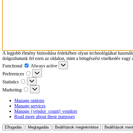
A legjobb élmény biztosítása érdekében olyan technológiákat használ
dolgozhatunk fel ezen az oldalon, mint a böngészési viselkedés vagy 
Functional
Functional
Always active
Preferences
Preferences
Statistics
Statistics
Marketing
Marketing
Manage options
Manage services
Manage {vendor_count} vendors
Read more about these purposes
Elfogadás
Megtagadás
Beállítások megtekintése
Beállítások men