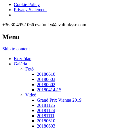
Cookie Policy
Privacy Statement
+36 30 495-1066
evafunky@evafunkyse.com
Menu
Ritmuscsapatok Országos Táncversenye és a Hip-Hop Unite Hungary
Ritmuscsapatok Országos Tánc
Skip to content
Kezdőlap
Galéria
Fotó
20180610
20180603
20180602
20180414-15
Videó
Grand Prix Vienna 2019
20181125
20181124
20181111
20180610
20180603