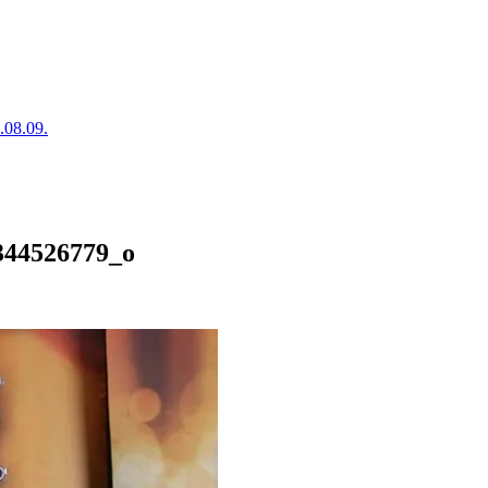
.08.09.
344526779_o