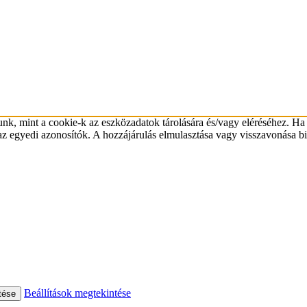
unk, mint a cookie-k az eszközadatok tárolására és/vagy eléréséhez. Ha
az egyedi azonosítók. A hozzájárulás elmulasztása vagy visszavonása bi
Beállítások megtekintése
tése