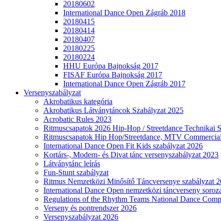
20180602
International Dance Open Zágráb 2018
20180415
20180414
20180407
20180225
20180224
HHU Európa Bajnokság 2017
FISAF Európa Bajnokság 2017
International Dance Open Zágráb 2017
Versenyszabályzat
Akrobatikus kategória
Akrobatikus Látványtáncok Szabályzat 2025
Acrobatic Rules 2023
Ritmuscsapatok 2026 Hip-Hop / Streetdance Technikai 
Ritmuscsapatok Hip Hop/Streetdance, MTV Commercial
International Dance Open Fit Kids szabályzat 2026
Kortárs-, Modern- és Divat tánc versenyszabályzat 2023
Látványtánc leírás
Fun-Stunt szabályzat
Ritmus Nemzetközi Minősítő Táncversenye szabályzat 
International Dance Open nemzetközi táncverseny soroza
Regulations of the Rhythm Teams National Dance Compe
Verseny és pontrendszer 2026
Versenyszabályzat 2026