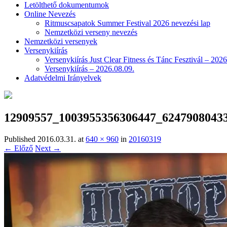
Letölthető dokumentumok
Online Nevezés
Ritmuscsapatok Summer Festival 2026 nevezési lap
Nemzetközi verseny nevezés
Nemzetközi versenyek
Versenykiírás
Versenykiírás Just Clear Fitness és Tánc Fesztivál – 2026
Versenykiírás – 2026.08.09.
Adatvédelmi Irányelvek
12909557_1003955356306447_6247908043
Published
2016.03.31.
at
640 × 960
in
20160319
← Előző
Next →