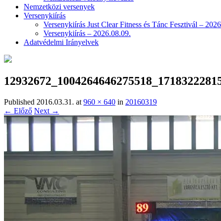
Nemzetközi versenyek
Versenykiírás
Versenykiírás Just Clear Fitness és Tánc Fesztivál – 2026
Versenykiírás – 2026.08.09.
Adatvédelmi Irányelvek
12932672_1004264646275518_1718322281
Published
2016.03.31.
at
960 × 640
in
20160319
← Előző
Next →