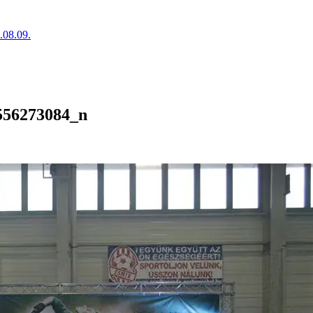
.08.09.
556273084_n