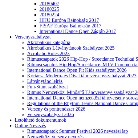
20180407
20180225
20180224
HHU Európa Bajnokság 2017
FISAF Európa Bajnokság 2017
International Dance Open Zágráb 2017
Versenyszabályzat
Akrobatikus kategória
Akrobatikus Látványtáncok Szabályzat 2025
Acrobatic Rules 2023
Ritmuscsapatok 2026 Hip-Hop / Streetdance Technikai 
Ritmuscsapatok Hip Hop/Streetdance, MTV Commercial
International Dance Open Fit Kids szabályzat 2026
Kortárs-, Modern- és Divat tánc versenyszabályzat 2023
Látványtánc leírás
Fun-Stunt szabályzat
Ritmus Nemzetközi Minősítő Táncversenye szabályzat 
International Dance Open nemzetközi táncverseny soroza
Regulations of the Rhythm Teams National Dance Compe
Verseny és pontrendszer 2026
Versenyszabályzat 2026
Letölthető dokumentumok
Online Nevezés
Ritmuscsapatok Summer Festival 2026 nevezési lap
Nemzetközi verseny nevezés