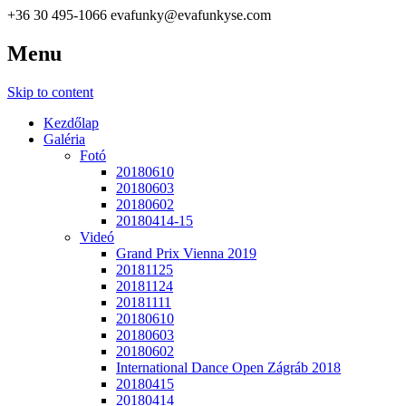
+36 30 495-1066
evafunky@evafunkyse.com
Menu
Ritmuscsapatok Országos Táncversenye és a Hip-Hop Unite Hungary
Ritmuscsapatok Országos Tánc
Skip to content
Kezdőlap
Galéria
Fotó
20180610
20180603
20180602
20180414-15
Videó
Grand Prix Vienna 2019
20181125
20181124
20181111
20180610
20180603
20180602
International Dance Open Zágráb 2018
20180415
20180414