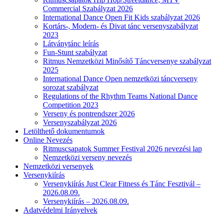
Commercial Szabályzat 2026
International Dance Open Fit Kids szabályzat 2026
Kortárs-, Modern- és Divat tánc versenyszabályzat
2023
Látványtánc leírás
Fun-Stunt szabályzat
Ritmus Nemzetközi Minősítő Táncversenye szabályzat
2025
International Dance Open nemzetközi táncverseny
sorozat szabályzat
Regulations of the Rhythm Teams National Dance
Competition 2023
Verseny és pontrendszer 2026
Versenyszabályzat 2026
Letölthető dokumentumok
Online Nevezés
Ritmuscsapatok Summer Festival 2026 nevezési lap
Nemzetközi verseny nevezés
Nemzetközi versenyek
Versenykiírás
Versenykiírás Just Clear Fitness és Tánc Fesztivál –
2026.08.09.
Versenykiírás – 2026.08.09.
Adatvédelmi Irányelvek