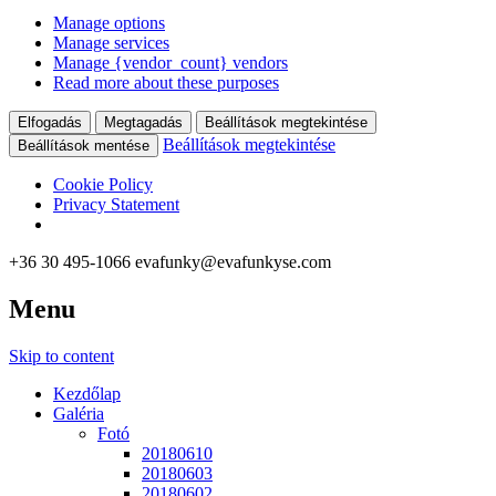
Manage options
Manage services
Manage {vendor_count} vendors
Read more about these purposes
Elfogadás
Megtagadás
Beállítások megtekintése
Beállítások megtekintése
Beállítások mentése
Cookie Policy
Privacy Statement
+36 30 495-1066
evafunky@evafunkyse.com
Menu
Ritmuscsapatok Országos Táncversenye és a Hip-Hop Unite
Ritmuscsapatok Országos
Hungary közös oldala
Skip to content
Táncversenye
Kezdőlap
Galéria
Fotó
20180610
20180603
20180602