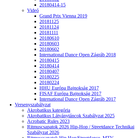
20180414-15
Videó
Grand Prix Vienna 2019
20181125
20181124
20181111
20180610
20180603
20180602
International Dance Open Zágráb 2018
20180415
20180414
20180407
20180225
20180224
HHU Európa Bajnokság 2017
FISAF Európa Bajnokság 2017
International Dance Open Zágráb 2017
Versenyszabályzat
Akrobatikus kategória
Akrobatikus Látványtáncok Szabályzat 2025
Acrobatic Rules 2023
Ritmuscsapatok 2026 Hip-Hop / Streetdance Technikai
Szabályzat 2026
Ritmuscsapatok Hip Hop/Streetdance, MTV