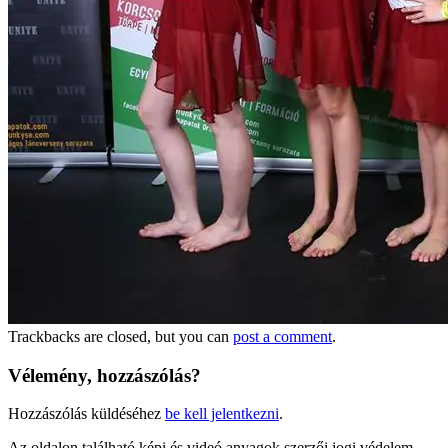
Trackbacks are closed, but you can
post a comment
.
Vélemény, hozzászólás?
Hozzászólás küldéséhez
be kell jelentkezni
.
Az oldalon található képi és videó anyagok szerzői jogi védelem