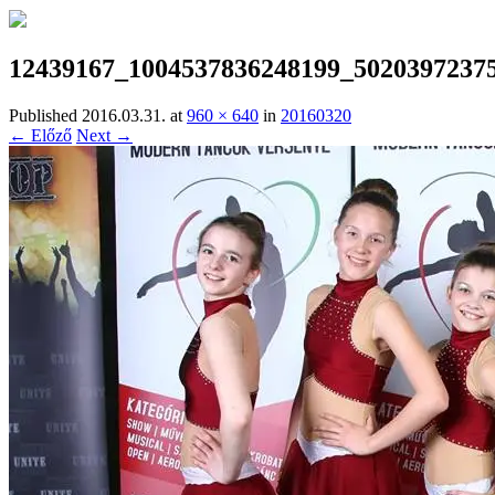
12439167_1004537836248199_5020397237
Published
2016.03.31.
at
960 × 640
in
20160320
← Előző
Next →