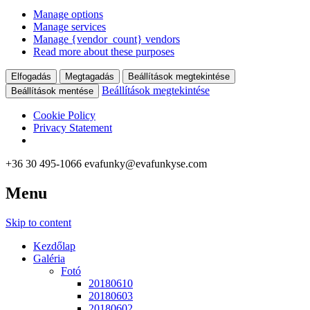
Manage options
Manage services
Manage {vendor_count} vendors
Read more about these purposes
Elfogadás
Megtagadás
Beállítások megtekintése
Beállítások megtekintése
Beállítások mentése
Cookie Policy
Privacy Statement
+36 30 495-1066
evafunky@evafunkyse.com
Menu
Ritmuscsapatok Országos Táncversenye és a Hip-Hop Unite
Ritmuscsapatok Országos
Hungary közös oldala
Skip to content
Táncversenye
Kezdőlap
Galéria
Fotó
20180610
20180603
20180602