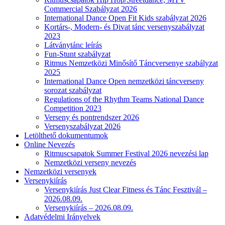
Commercial Szabályzat 2026
International Dance Open Fit Kids szabályzat 2026
Kortárs-, Modern- és Divat tánc versenyszabályzat
2023
Látványtánc leírás
Fun-Stunt szabályzat
Ritmus Nemzetközi Minősítő Táncversenye szabályzat
2025
International Dance Open nemzetközi táncverseny
sorozat szabályzat
Regulations of the Rhythm Teams National Dance
Competition 2023
Verseny és pontrendszer 2026
Versenyszabályzat 2026
Letölthető dokumentumok
Online Nevezés
Ritmuscsapatok Summer Festival 2026 nevezési lap
Nemzetközi verseny nevezés
Nemzetközi versenyek
Versenykiírás
Versenykiírás Just Clear Fitness és Tánc Fesztivál –
2026.08.09.
Versenykiírás – 2026.08.09.
Adatvédelmi Irányelvek