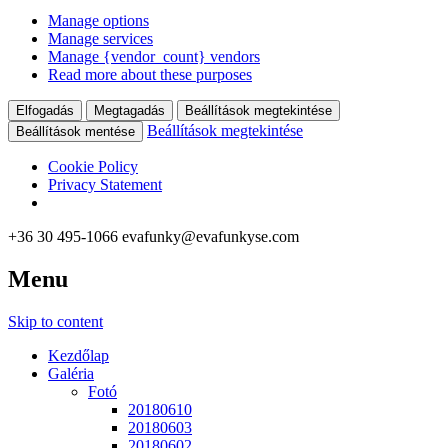
Manage options
Manage services
Manage {vendor_count} vendors
Read more about these purposes
Elfogadás
Megtagadás
Beállítások megtekintése
Beállítások megtekintése
Beállítások mentése
Cookie Policy
Privacy Statement
+36 30 495-1066
evafunky@evafunkyse.com
Menu
Ritmuscsapatok Országos Táncversenye és a Hip-Hop Unite
Ritmuscsapatok Országos
Hungary közös oldala
Skip to content
Táncversenye
Kezdőlap
Galéria
Fotó
20180610
20180603
20180602