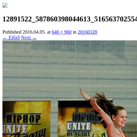
12891522_587860398044613_51656370255
Published
2016.04.05.
at
640 × 960
in
20160320
← Előző
Next →