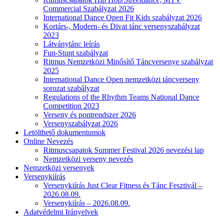
Commercial Szabályzat 2026
International Dance Open Fit Kids szabályzat 2026
Kortárs-, Modern- és Divat tánc versenyszabályzat
2023
Látványtánc leírás
Fun-Stunt szabályzat
Ritmus Nemzetközi Minősítő Táncversenye szabályzat
2025
International Dance Open nemzetközi táncverseny
sorozat szabályzat
Regulations of the Rhythm Teams National Dance
Competition 2023
Verseny és pontrendszer 2026
Versenyszabályzat 2026
Letölthető dokumentumok
Online Nevezés
Ritmuscsapatok Summer Festival 2026 nevezési lap
Nemzetközi verseny nevezés
Nemzetközi versenyek
Versenykiírás
Versenykiírás Just Clear Fitness és Tánc Fesztivál –
2026.08.09.
Versenykiírás – 2026.08.09.
Adatvédelmi Irányelvek