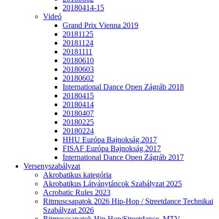
20180414-15
Videó
Grand Prix Vienna 2019
20181125
20181124
20181111
20180610
20180603
20180602
International Dance Open Zágráb 2018
20180415
20180414
20180407
20180225
20180224
HHU Európa Bajnokság 2017
FISAF Európa Bajnokság 2017
International Dance Open Zágráb 2017
Versenyszabályzat
Akrobatikus kategória
Akrobatikus Látványtáncok Szabályzat 2025
Acrobatic Rules 2023
Ritmuscsapatok 2026 Hip-Hop / Streetdance Technikai
Szabályzat 2026
Ritmuscsapatok Hip Hop/Streetdance, MTV