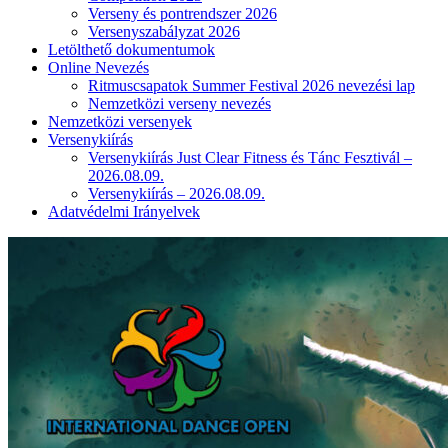
Verseny és pontrendszer 2026
Versenyszabályzat 2026
Letölthető dokumentumok
Online Nevezés
Ritmuscsapatok Summer Festival 2026 nevezési lap
Nemzetközi verseny nevezés
Nemzetközi versenyek
Versenykiírás
Versenykiírás Just Clear Fitness és Tánc Fesztivál –
2026.08.09.
Versenykiírás – 2026.08.09.
Adatvédelmi Irányelvek