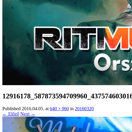
12916178_587873594709960_43757460301
Published
2016.04.05.
at
640 × 960
in
20160320
← Előző
Next →