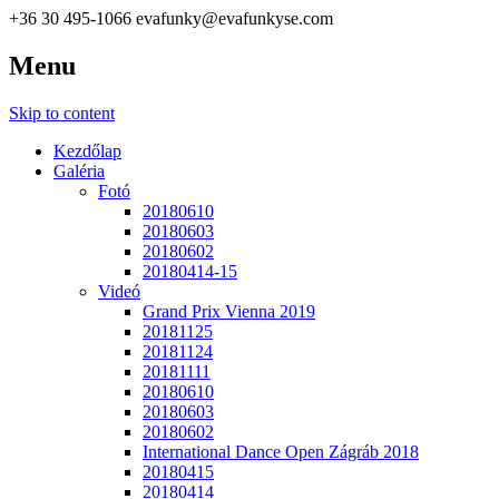
+36 30 495-1066
evafunky@evafunkyse.com
Menu
Ritmuscsapatok Országos Táncversenye és a Hip-Hop Unite
Ritmuscsapatok Országos
Hungary közös oldala
Skip to content
Táncversenye
Kezdőlap
Galéria
Fotó
20180610
20180603
20180602
20180414-15
Videó
Grand Prix Vienna 2019
20181125
20181124
20181111
20180610
20180603
20180602
International Dance Open Zágráb 2018
20180415
20180414