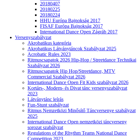
20180407
20180225
20180224
HHU Európa Bajnokság 2017
FISAF Európa Bajnokság 2017
International Dance Open Zágráb 2017
Versenyszabályzat
Akrobatikus kategória
Akrobatikus Látványtáncok Szabályzat 2025
Acrobatic Rules 2023
Ritmuscsapatok 2026 Hip-Hop / Streetdance Technikai
Szabályzat 2026
Ritmuscsapatok Hip Hop/Streetdance, MTV
Commercial Szabályzat 2026
International Dance Open Fit Kids szabályzat 2026
Kortárs-, Modern- és Divat tánc versenyszabályzat
2023
Látványtánc leírás
Fun-Stunt szabályzat
Ritmus Nemzetközi Minősítő Táncversenye szabályzat
2025
International Dance Open nemzetközi táncverseny
sorozat szabályzat
Regulations of the Rhythm Teams National Dance
Competition 2023