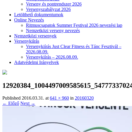
Verseny és pontrendszer 2026
Versenyszabályzat 2026
Letölthető dokumentumok
Online Nevezés
Ritmuscsapatok Summer Festival 2026 nevezési lap
Nemzetközi verseny nevezés
Nemzetközi versenyek
Versenykiírás
Versenykiírás Just Clear Fitness és Tánc Fesztivál –
2026.08.09.
Versenykiírás – 2026.08.09.
Adatvédelmi Irányelvek
12920384_1004497009585615_5477733702
Published
2016.03.31.
at
641 × 960
in
20160320
← Előző
Next →