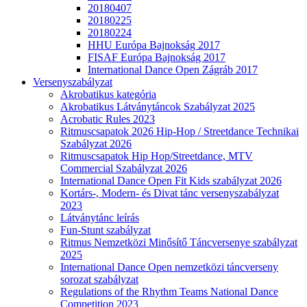
20180407
20180225
20180224
HHU Európa Bajnokság 2017
FISAF Európa Bajnokság 2017
International Dance Open Zágráb 2017
Versenyszabályzat
Akrobatikus kategória
Akrobatikus Látványtáncok Szabályzat 2025
Acrobatic Rules 2023
Ritmuscsapatok 2026 Hip-Hop / Streetdance Technikai
Szabályzat 2026
Ritmuscsapatok Hip Hop/Streetdance, MTV
Commercial Szabályzat 2026
International Dance Open Fit Kids szabályzat 2026
Kortárs-, Modern- és Divat tánc versenyszabályzat
2023
Látványtánc leírás
Fun-Stunt szabályzat
Ritmus Nemzetközi Minősítő Táncversenye szabályzat
2025
International Dance Open nemzetközi táncverseny
sorozat szabályzat
Regulations of the Rhythm Teams National Dance
Competition 2023