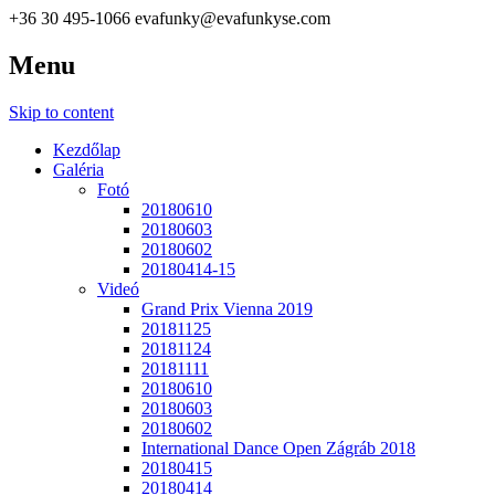
+36 30 495-1066
evafunky@evafunkyse.com
Menu
Ritmuscsapatok Országos Táncversenye és a Hip-Hop Unite
Ritmuscsapatok Országos
Hungary közös oldala
Skip to content
Táncversenye
Kezdőlap
Galéria
Fotó
20180610
20180603
20180602
20180414-15
Videó
Grand Prix Vienna 2019
20181125
20181124
20181111
20180610
20180603
20180602
International Dance Open Zágráb 2018
20180415
20180414