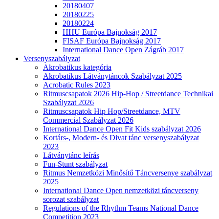
20180407
20180225
20180224
HHU Európa Bajnokság 2017
FISAF Európa Bajnokság 2017
International Dance Open Zágráb 2017
Versenyszabályzat
Akrobatikus kategória
Akrobatikus Látványtáncok Szabályzat 2025
Acrobatic Rules 2023
Ritmuscsapatok 2026 Hip-Hop / Streetdance Technikai
Szabályzat 2026
Ritmuscsapatok Hip Hop/Streetdance, MTV
Commercial Szabályzat 2026
International Dance Open Fit Kids szabályzat 2026
Kortárs-, Modern- és Divat tánc versenyszabályzat
2023
Látványtánc leírás
Fun-Stunt szabályzat
Ritmus Nemzetközi Minősítő Táncversenye szabályzat
2025
International Dance Open nemzetközi táncverseny
sorozat szabályzat
Regulations of the Rhythm Teams National Dance
Competition 2023