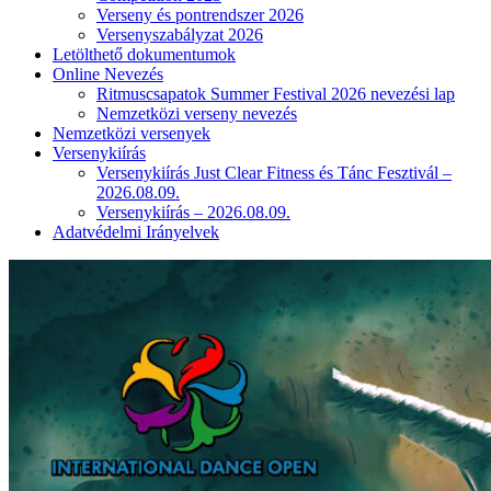
Verseny és pontrendszer 2026
Versenyszabályzat 2026
Letölthető dokumentumok
Online Nevezés
Ritmuscsapatok Summer Festival 2026 nevezési lap
Nemzetközi verseny nevezés
Nemzetközi versenyek
Versenykiírás
Versenykiírás Just Clear Fitness és Tánc Fesztivál –
2026.08.09.
Versenykiírás – 2026.08.09.
Adatvédelmi Irányelvek