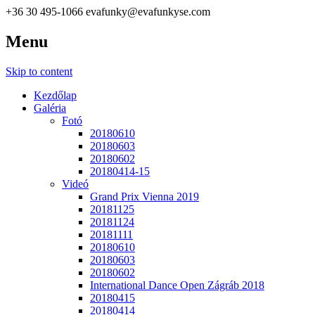
+36 30 495-1066
evafunky@evafunkyse.com
Menu
Ritmuscsapatok Országos Táncversenye és a Hip-Hop Unite
Ritmuscsapatok Országos
Hungary közös oldala
Skip to content
Táncversenye
Kezdőlap
Galéria
Fotó
20180610
20180603
20180602
20180414-15
Videó
Grand Prix Vienna 2019
20181125
20181124
20181111
20180610
20180603
20180602
International Dance Open Zágráb 2018
20180415
20180414