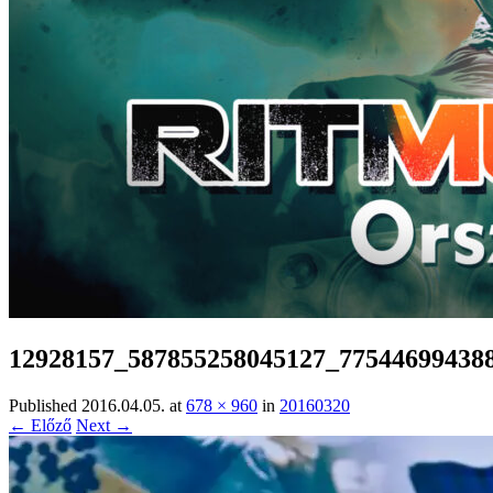
12928157_587855258045127_77544699438
Published
2016.04.05.
at
678 × 960
in
20160320
← Előző
Next →