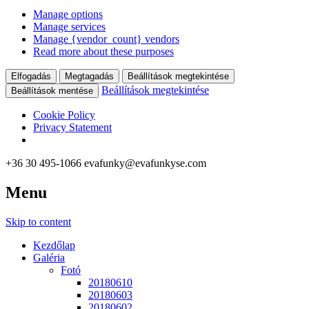
Manage options
Manage services
Manage {vendor_count} vendors
Read more about these purposes
Elfogadás
Megtagadás
Beállítások megtekintése
Beállítások megtekintése
Beállítások mentése
Cookie Policy
Privacy Statement
+36 30 495-1066
evafunky@evafunkyse.com
Menu
Ritmuscsapatok Országos Táncversenye és a Hip-Hop Unite
Ritmuscsapatok Országos
Hungary közös oldala
Skip to content
Táncversenye
Kezdőlap
Galéria
Fotó
20180610
20180603
20180602