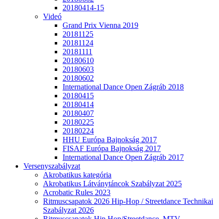
20180414-15
Videó
Grand Prix Vienna 2019
20181125
20181124
20181111
20180610
20180603
20180602
International Dance Open Zágráb 2018
20180415
20180414
20180407
20180225
20180224
HHU Európa Bajnokság 2017
FISAF Európa Bajnokság 2017
International Dance Open Zágráb 2017
Versenyszabályzat
Akrobatikus kategória
Akrobatikus Látványtáncok Szabályzat 2025
Acrobatic Rules 2023
Ritmuscsapatok 2026 Hip-Hop / Streetdance Technikai
Szabályzat 2026
Ritmuscsapatok Hip Hop/Streetdance, MTV