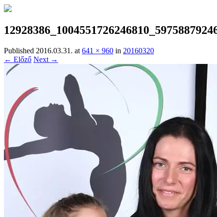
12928386_1004551726246810_5975887924
Published
2016.03.31.
at
641 × 960
in
20160320
← Előző
Next →