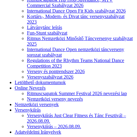
Commercial Szabályzat 2026
International Dance Open Fit Kids szabályzat 2026
Kortárs-, Modern- és Divat tánc versenyszabályzat
2023
Látványtánc leírás
Fun-Stunt szabályzat
Ritmus Nemzetközi Minősítő Táncversenye szabályzat
2025
International Dance Open nemzetközi táncverseny
sorozat szabályzat
Regulations of the Rhythm Teams National Dance
Competition 2023
Verseny és pontrendszer 2026
Versenyszabályzat 2026
Letölthető dokumentumok
Online Nevezés
Ritmuscsapatok Summer Festival 2026 nevezési lap
Nemzetközi verseny nevezés
Nemzetközi versenyek
Versenykiírás
Versenykiírás Just Clear Fitness és Tánc Fesztivál –
2026.08.09.
Versenykiírás – 2026.08.09.
Adatvédelmi Irányelvek