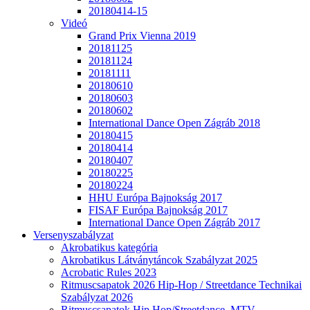
20180414-15
Videó
Grand Prix Vienna 2019
20181125
20181124
20181111
20180610
20180603
20180602
International Dance Open Zágráb 2018
20180415
20180414
20180407
20180225
20180224
HHU Európa Bajnokság 2017
FISAF Európa Bajnokság 2017
International Dance Open Zágráb 2017
Versenyszabályzat
Akrobatikus kategória
Akrobatikus Látványtáncok Szabályzat 2025
Acrobatic Rules 2023
Ritmuscsapatok 2026 Hip-Hop / Streetdance Technikai
Szabályzat 2026
Ritmuscsapatok Hip Hop/Streetdance, MTV