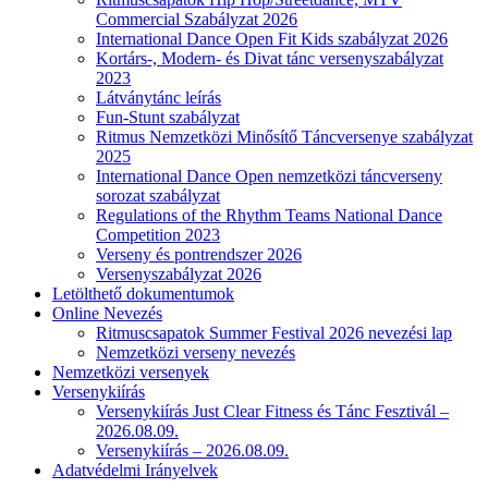
Commercial Szabályzat 2026
International Dance Open Fit Kids szabályzat 2026
Kortárs-, Modern- és Divat tánc versenyszabályzat
2023
Látványtánc leírás
Fun-Stunt szabályzat
Ritmus Nemzetközi Minősítő Táncversenye szabályzat
2025
International Dance Open nemzetközi táncverseny
sorozat szabályzat
Regulations of the Rhythm Teams National Dance
Competition 2023
Verseny és pontrendszer 2026
Versenyszabályzat 2026
Letölthető dokumentumok
Online Nevezés
Ritmuscsapatok Summer Festival 2026 nevezési lap
Nemzetközi verseny nevezés
Nemzetközi versenyek
Versenykiírás
Versenykiírás Just Clear Fitness és Tánc Fesztivál –
2026.08.09.
Versenykiírás – 2026.08.09.
Adatvédelmi Irányelvek