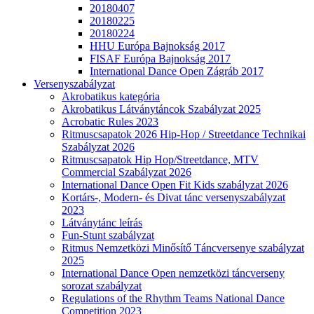
20180407
20180225
20180224
HHU Európa Bajnokság 2017
FISAF Európa Bajnokság 2017
International Dance Open Zágráb 2017
Versenyszabályzat
Akrobatikus kategória
Akrobatikus Látványtáncok Szabályzat 2025
Acrobatic Rules 2023
Ritmuscsapatok 2026 Hip-Hop / Streetdance Technikai
Szabályzat 2026
Ritmuscsapatok Hip Hop/Streetdance, MTV
Commercial Szabályzat 2026
International Dance Open Fit Kids szabályzat 2026
Kortárs-, Modern- és Divat tánc versenyszabályzat
2023
Látványtánc leírás
Fun-Stunt szabályzat
Ritmus Nemzetközi Minősítő Táncversenye szabályzat
2025
International Dance Open nemzetközi táncverseny
sorozat szabályzat
Regulations of the Rhythm Teams National Dance
Competition 2023