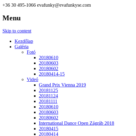
+36 30 495-1066
evafunky@evafunkyse.com
Menu
Ritmuscsapatok Országos Táncversenye és a Hip-Hop Unite
Ritmuscsapatok Országos
Hungary közös oldala
Skip to content
Táncversenye
Kezdőlap
Galéria
Fotó
20180610
20180603
20180602
20180414-15
Videó
Grand Prix Vienna 2019
20181125
20181124
20181111
20180610
20180603
20180602
International Dance Open Zágráb 2018
20180415
20180414