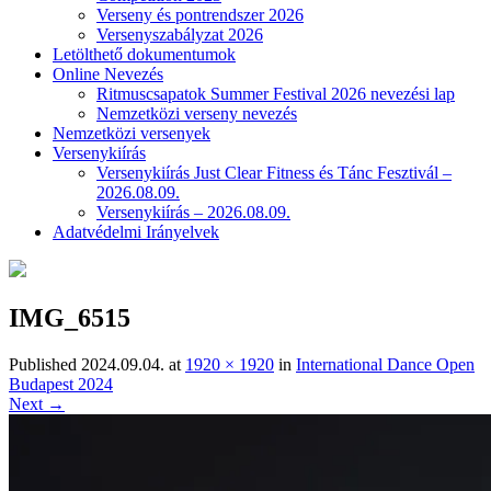
Verseny és pontrendszer 2026
Versenyszabályzat 2026
Letölthető dokumentumok
Online Nevezés
Ritmuscsapatok Summer Festival 2026 nevezési lap
Nemzetközi verseny nevezés
Nemzetközi versenyek
Versenykiírás
Versenykiírás Just Clear Fitness és Tánc Fesztivál –
2026.08.09.
Versenykiírás – 2026.08.09.
Adatvédelmi Irányelvek
IMG_6515
Published
2024.09.04.
at
1920 × 1920
in
International Dance Open
Budapest 2024
Next →