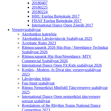
20180407
20180225
20180224
HHU Európa Bajnokság 2017
FISAF Európa Bajnokság 2017
International Dance Open Zágráb 2017
Versenyszabályzat
Akrobatikus kategória
Akrobatikus Látványtáncok Szabályzat 2025
Acrobatic Rules 2023
Ritmuscsapatok 2026 Hip-Hop / Streetdance Technikai
Szabályzat 2026
Ritmuscsapatok Hip Hop/Streetdance, MTV
Commercial Szabályzat 2026
International Dance Open Fit Kids szabályzat 2026
Kortárs-, Modern- és Divat tánc versenyszabályzat
2023
Látványtánc leírás
Fun-Stunt szabályzat
Ritmus Nemzetközi Minősítő Táncversenye szabályzat
2025
International Dance Open nemzetközi táncverseny
sorozat szabályzat
Regulations of the Rhythm Teams National Dance
Competition 2023