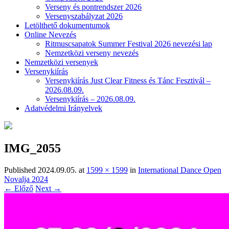
Verseny és pontrendszer 2026
Versenyszabályzat 2026
Letölthető dokumentumok
Online Nevezés
Ritmuscsapatok Summer Festival 2026 nevezési lap
Nemzetközi verseny nevezés
Nemzetközi versenyek
Versenykiírás
Versenykiírás Just Clear Fitness és Tánc Fesztivál –
2026.08.09.
Versenykiírás – 2026.08.09.
Adatvédelmi Irányelvek
IMG_2055
Published
2024.09.05.
at
1599 × 1599
in
International Dance Open
Novalja 2024
← Előző
Next →