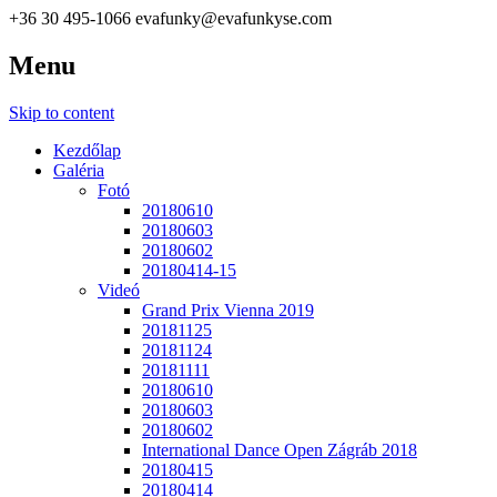
+36 30 495-1066
evafunky@evafunkyse.com
Menu
Ritmuscsapatok Országos Táncversenye és a Hip-Hop Unite
Ritmuscsapatok Országos
Hungary közös oldala
Skip to content
Táncversenye
Kezdőlap
Galéria
Fotó
20180610
20180603
20180602
20180414-15
Videó
Grand Prix Vienna 2019
20181125
20181124
20181111
20180610
20180603
20180602
International Dance Open Zágráb 2018
20180415
20180414