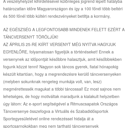
A veszélyhelyzet kihirdetésével különleges jogrend lépett hatályba
határozatlan időre Magyarországon és így a 100 főnél több beltéri
és 500 főnél több kültéri rendezvényeket betiltja a kormány,
AZ EGÉSZSÉG A LEGFONTOSABB MINDENEK FELETT EZÉRT A
TÁNCVERSENYT TÖRÖLJÜK!
AZ ÁPRILIS 25-RE KIÍRT VERSENYT MÉG NYITVA HAGYJUK
EGYENLŐRE, folyamatosan figyeljük a történéseket! Ennek a
versenynek az időpontját későbbre halasztjuk, amit későbbiekben
fogunk közzé tenni! Nagyon sok táncos gyerek, fiatal hónapokig
készült kitartóan, hogy a megrendezésre kerülő táncversenyeken
(melyben sokunknak rengeteg munkája volt, van, lesz)
megmérettessék magukat a többi táncossal! Ez most sajnos nem
lehetséges, de hogy motiváltak maradjunk a kialakult helyzetben
úgy látom: Az e-sport segítségével a Ritmuscsapatok Országos
Táncversenye összefogva a Virtuális és Szabadidősportok
Sportegyesületével online rendezéssel hidalja át a
sportcsarnokokban meg nem tartható táncversenyek