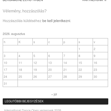
Post navigation
Vélemény, hozzászólás?
Hozzászólás küldéséhez
be kell jelentkezni
.
2026. augusztus
h
K
s
c
p
s
v
1
2
3
4
5
6
7
8
9
10
11
12
13
14
15
16
17
18
19
20
21
22
23
24
25
26
27
28
29
30
31
« júl
LEGUTÓBBI BEJEGYZÉSEK
International Dance Open versenyek 2026