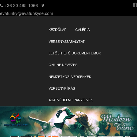
+36 30 495-1066
evafunky@evafunkyse.com
Ritmuscsapatok Országos Táncversenye és a Hip-Hop Unite Hungary
Ritmuscsapatok Országos Táncversenye
közös oldala
SKIP TO CONTENT
KEZDŐLAP
GALÉRIA
Menu
VERSENYSZABÁLYZAT
LETÖLTHETŐ DOKUMENTUMOK
ONLINE NEVEZÉS
NEMZETKÖZI VERSENYEK
VERSENYKIÍRÁS
ADATVÉDELMI IRÁNYELVEK