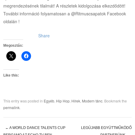
megrendezésének tilalmát! A részletek kidolgozása elkezdődött!
További információ folyamatosan a @Ritmuscsapatok Facebook
oldalán !
Share
Megosztás:
Like this:
This entry was posted in
Egyéb
,
Hip Hop
,
Hírek
,
Modern tánc
. Bookmark the
permalink
.
←
A WORLD DANCE TALENTS CUP
LEGÚJABB EGYÜTTMŰKÖDŐ
BERGAMO AZ ECHO TV-BEN
PARTNERÜNK
→