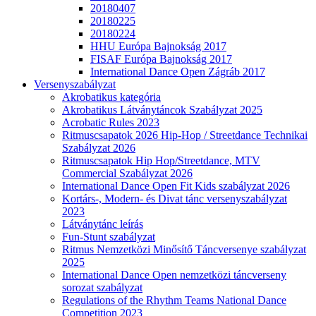
20180407
20180225
20180224
HHU Európa Bajnokság 2017
FISAF Európa Bajnokság 2017
International Dance Open Zágráb 2017
Versenyszabályzat
Akrobatikus kategória
Akrobatikus Látványtáncok Szabályzat 2025
Acrobatic Rules 2023
Ritmuscsapatok 2026 Hip-Hop / Streetdance Technikai
Szabályzat 2026
Ritmuscsapatok Hip Hop/Streetdance, MTV
Commercial Szabályzat 2026
International Dance Open Fit Kids szabályzat 2026
Kortárs-, Modern- és Divat tánc versenyszabályzat
2023
Látványtánc leírás
Fun-Stunt szabályzat
Ritmus Nemzetközi Minősítő Táncversenye szabályzat
2025
International Dance Open nemzetközi táncverseny
sorozat szabályzat
Regulations of the Rhythm Teams National Dance
Competition 2023