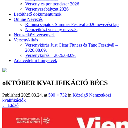
Verseny és pontrendszer 2026
Versenyszabályzat 2026
Letölthető dokumentumok
Online Nevezés
Ritmuscsapatok Summer Festival 2026 nevezési lap
Nemzetközi verseny nevezés
Nemzetközi versenyek
Versenykiírás
Versenykiírás Just Clear Fitness és Tánc Fesztivál –
2026.08.09.
Versenykiírás – 2026.08.09.
Adatvédelmi Irányelvek
oKTÓBER KVALIFIKÁCIÓ BÉCS
Published
2025.03.24.
at
590 × 732
in
Közelgő Nemzetközi
kvalifikációk
← Előző