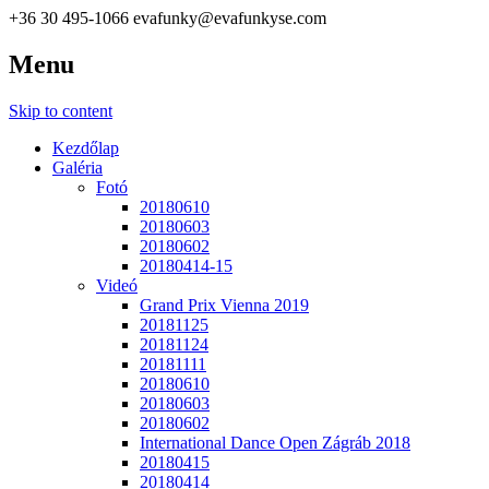
+36 30 495-1066
evafunky@evafunkyse.com
Menu
Ritmuscsapatok Országos Táncversenye és a Hip-Hop Unite
Ritmuscsapatok Országos
Hungary közös oldala
Skip to content
Táncversenye
Kezdőlap
Galéria
Fotó
20180610
20180603
20180602
20180414-15
Videó
Grand Prix Vienna 2019
20181125
20181124
20181111
20180610
20180603
20180602
International Dance Open Zágráb 2018
20180415
20180414