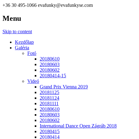
+36 30 495-1066
evafunky@evafunkyse.com
Menu
Ritmuscsapatok Országos Táncversenye és a Hip-Hop Unite
Ritmuscsapatok Országos
Hungary közös oldala
Skip to content
Táncversenye
Kezdőlap
Galéria
Fotó
20180610
20180603
20180602
20180414-15
Videó
Grand Prix Vienna 2019
20181125
20181124
20181111
20180610
20180603
20180602
International Dance Open Zágráb 2018
20180415
20180414