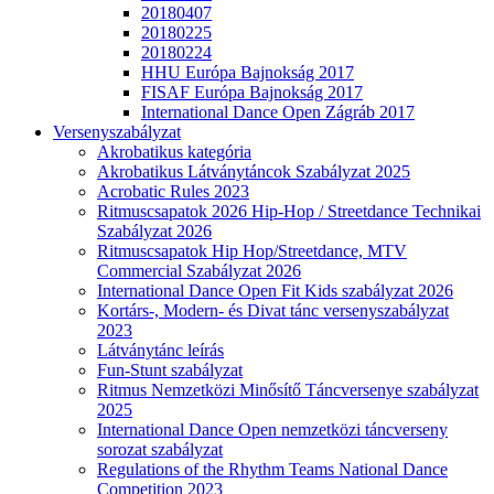
20180407
20180225
20180224
HHU Európa Bajnokság 2017
FISAF Európa Bajnokság 2017
International Dance Open Zágráb 2017
Versenyszabályzat
Akrobatikus kategória
Akrobatikus Látványtáncok Szabályzat 2025
Acrobatic Rules 2023
Ritmuscsapatok 2026 Hip-Hop / Streetdance Technikai
Szabályzat 2026
Ritmuscsapatok Hip Hop/Streetdance, MTV
Commercial Szabályzat 2026
International Dance Open Fit Kids szabályzat 2026
Kortárs-, Modern- és Divat tánc versenyszabályzat
2023
Látványtánc leírás
Fun-Stunt szabályzat
Ritmus Nemzetközi Minősítő Táncversenye szabályzat
2025
International Dance Open nemzetközi táncverseny
sorozat szabályzat
Regulations of the Rhythm Teams National Dance
Competition 2023