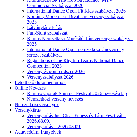
Commercial Szabályzat 2026
International Dance Open Fit Kids szabályzat 2026
Kortárs-, Modern- és Divat tánc versenyszabályzat
2023
Látványtánc leírás
Fun-Stunt szabályzat
Ritmus Nemzetközi Minősítő Táncversenye szabályzat
2025
International Dance Open nemzetközi táncverseny
sorozat szabályzat
Regulations of the Rhythm Teams National Dance
Competition 2023
Verseny és pontrendszer 2026
Versenyszabályzat 2026
Letölthető dokumentumok
Online Nevezés
Ritmuscsapatok Summer Festival 2026 nevezési lap
Nemzetközi verseny nevezés
Nemzetközi versenyek
Versenykiírás
Versenykiírás Just Clear Fitness és Tánc Fesztivál –
2026.08.09.
Versenykiírás – 2026.08.09.
Adatvédelmi Irányelvek