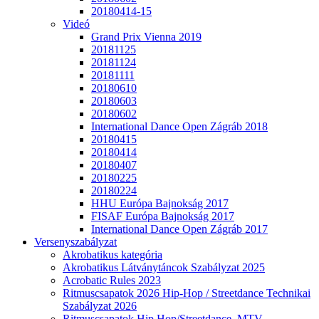
20180414-15
Videó
Grand Prix Vienna 2019
20181125
20181124
20181111
20180610
20180603
20180602
International Dance Open Zágráb 2018
20180415
20180414
20180407
20180225
20180224
HHU Európa Bajnokság 2017
FISAF Európa Bajnokság 2017
International Dance Open Zágráb 2017
Versenyszabályzat
Akrobatikus kategória
Akrobatikus Látványtáncok Szabályzat 2025
Acrobatic Rules 2023
Ritmuscsapatok 2026 Hip-Hop / Streetdance Technikai
Szabályzat 2026
Ritmuscsapatok Hip Hop/Streetdance, MTV