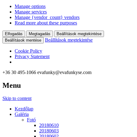
Manage options
Manage services
Manage {vendor_count} vendors
Read more about these purposes
Elfogadás
Megtagadás
Beállítások megtekintése
Beállítások megtekintése
Beállítások mentése
Cookie Policy
Privacy Statement
+36 30 495-1066
evafunky@evafunkyse.com
Menu
Ritmuscsapatok Országos Táncversenye és a Hip-Hop Unite
Ritmuscsapatok Országos
Hungary közös oldala
Skip to content
Táncversenye
Kezdőlap
Galéria
Fotó
20180610
20180603
20180602