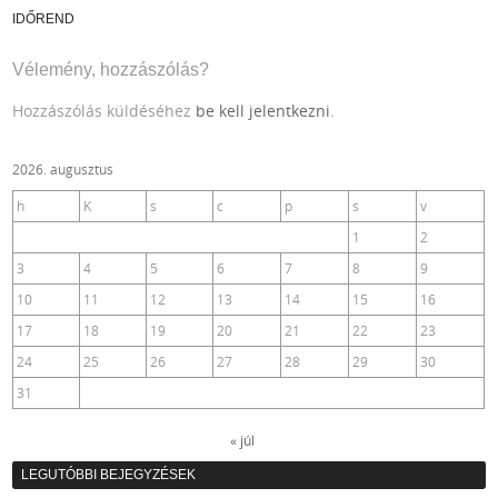
IDŐREND
Vélemény, hozzászólás?
Hozzászólás küldéséhez
be kell jelentkezni
.
2026. augusztus
h
K
s
c
p
s
v
1
2
3
4
5
6
7
8
9
10
11
12
13
14
15
16
17
18
19
20
21
22
23
24
25
26
27
28
29
30
31
« júl
LEGUTÓBBI BEJEGYZÉSEK