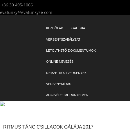
+36 30 495-1066
evafunky@evafunkyse.com
Ritmuscsapatok Országos Táncversenye és a Hip-Hop Unite Hungary
Ritmuscsapatok Országos Táncversenye
közös oldala
SKIP TO CONTENT
KEZDŐLAP
GALÉRIA
Menu
VERSENYSZABÁLYZAT
LETÖLTHETŐ DOKUMENTUMOK
ONLINE NEVEZÉS
NEMZETKÖZI VERSENYEK
VERSENYKIÍRÁS
ADATVÉDELMI IRÁNYELVEK
RITMUS TÁNC CSILLAGOK GÁLÁJA 2017