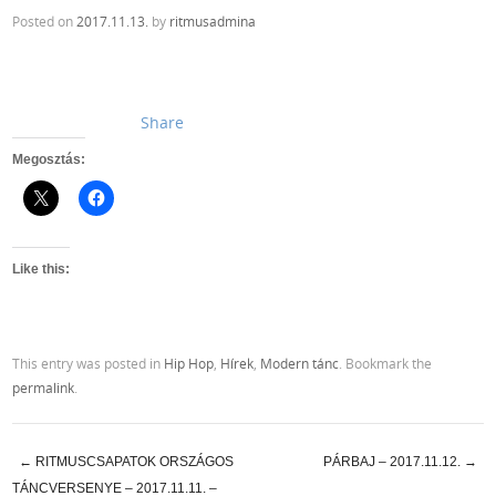
Posted on
2017.11.13.
by
ritmusadmina
Share
Megosztás:
Like this:
This entry was posted in
Hip Hop
,
Hírek
,
Modern tánc
. Bookmark the
permalink
.
←
RITMUSCSAPATOK ORSZÁGOS
PÁRBAJ – 2017.11.12.
→
Post navigation
TÁNCVERSENYE – 2017.11.11. –