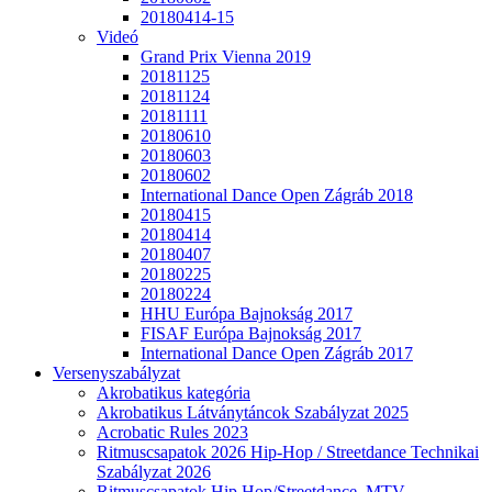
20180414-15
Videó
Grand Prix Vienna 2019
20181125
20181124
20181111
20180610
20180603
20180602
International Dance Open Zágráb 2018
20180415
20180414
20180407
20180225
20180224
HHU Európa Bajnokság 2017
FISAF Európa Bajnokság 2017
International Dance Open Zágráb 2017
Versenyszabályzat
Akrobatikus kategória
Akrobatikus Látványtáncok Szabályzat 2025
Acrobatic Rules 2023
Ritmuscsapatok 2026 Hip-Hop / Streetdance Technikai
Szabályzat 2026
Ritmuscsapatok Hip Hop/Streetdance, MTV