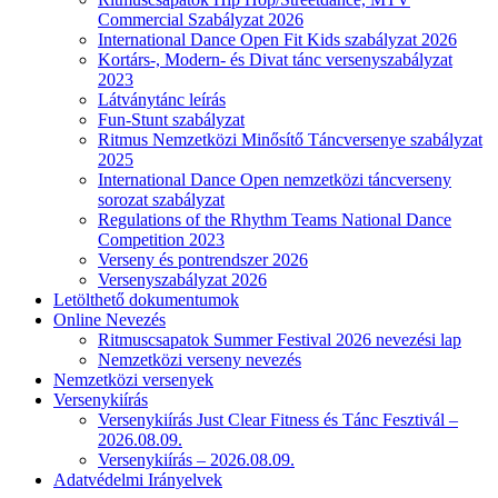
Commercial Szabályzat 2026
International Dance Open Fit Kids szabályzat 2026
Kortárs-, Modern- és Divat tánc versenyszabályzat
2023
Látványtánc leírás
Fun-Stunt szabályzat
Ritmus Nemzetközi Minősítő Táncversenye szabályzat
2025
International Dance Open nemzetközi táncverseny
sorozat szabályzat
Regulations of the Rhythm Teams National Dance
Competition 2023
Verseny és pontrendszer 2026
Versenyszabályzat 2026
Letölthető dokumentumok
Online Nevezés
Ritmuscsapatok Summer Festival 2026 nevezési lap
Nemzetközi verseny nevezés
Nemzetközi versenyek
Versenykiírás
Versenykiírás Just Clear Fitness és Tánc Fesztivál –
2026.08.09.
Versenykiírás – 2026.08.09.
Adatvédelmi Irányelvek