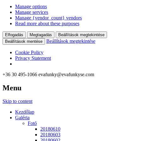
Manage options
Manage services
Manage {vendor_count} vendors
Read more about these purposes
Elfogadás
Megtagadás
Beállítások megtekintése
Beállítások megtekintése
Beállítások mentése
Cookie Policy
Privacy Statement
+36 30 495-1066
evafunky@evafunkyse.com
Menu
Ritmuscsapatok Országos Táncversenye és a Hip-Hop Unite
Ritmuscsapatok Országos
Hungary közös oldala
Skip to content
Táncversenye
Kezdőlap
Galéria
Fotó
20180610
20180603
20180602